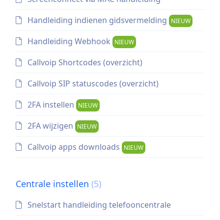
Handleiding indienen gidsvermelding
NIEUW
Handleiding Webhook
NIEUW
Callvoip Shortcodes (overzicht)
Callvoip SIP statuscodes (overzicht)
2FA instellen
NIEUW
2FA wijzigen
NIEUW
Callvoip apps downloads
NIEUW
Centrale instellen
(5)
Snelstart handleiding telefooncentrale