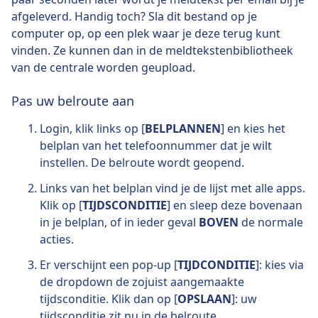
afgeleverd. Handig toch? Sla dit bestand op je
computer op, op een plek waar je deze terug kunt
vinden. Ze kunnen dan in de meldtekstenbibliotheek
van de centrale worden geupload.
Pas uw belroute aan
Login, klik links op [
BELPLANNEN
] en kies het
belplan van het telefoonnummer dat je wilt
instellen. De belroute wordt geopend.
Links van het belplan vind je de lijst met alle apps.
Klik op [
TIJDSCONDITIE
] en sleep deze bovenaan
in je belplan, of in ieder geval
BOVEN
de normale
acties.
Er verschijnt een pop-up [
TIJDCONDITIE
]: kies via
de dropdown de zojuist aangemaakte
tijdsconditie. Klik dan op [
OPSLAAN
]: uw
tijdsconditie zit nu in de belroute.