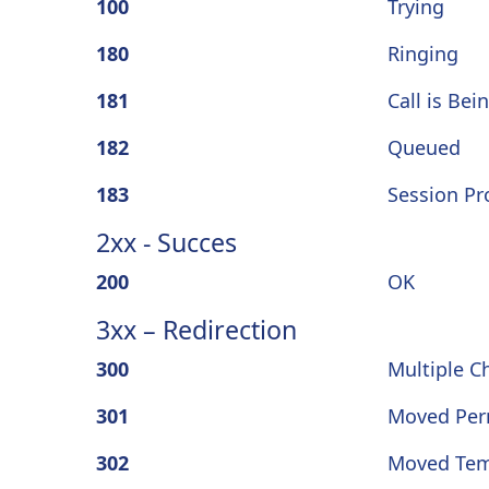
100
Trying
180
Ringing
181
Call is Be
182
Queued
183
Session Pr
2xx - Succes
200
OK
3xx – Redirection
300
Multiple C
301
Moved Per
302
Moved Tem