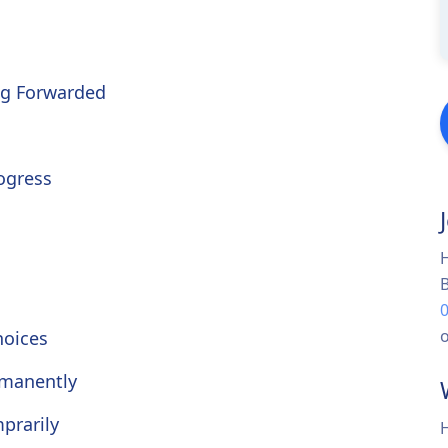
ing Forwarded
ogress
H
B
o
hoices
manently
prarily