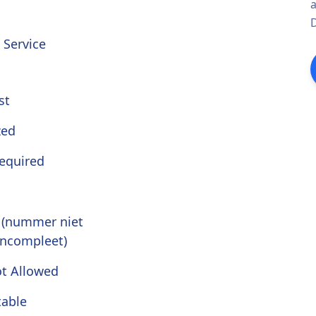
a
D
 Service
st
zed
equired
 (nummer niet
incompleet)
t Allowed
table