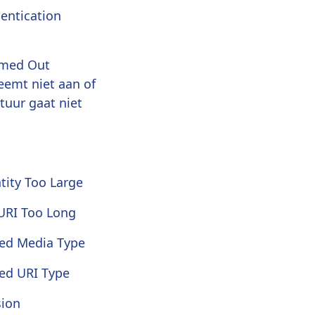
entication
imed Out
eemt niet aan of
tuur gaat niet
tity Too Large
URI Too Long
ed Media Type
ed URI Type
sion