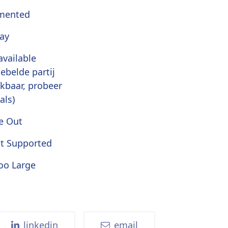
mented
ay
available
ebelde partij
ikbaar, probeer
als)
e Out
t Supported
oo Large
linkedin
email