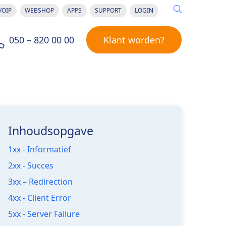
VOIP
WEBSHOP
APPS
SUPPORT
LOGIN
050 – 820 00 00
Klant worden?
Inhoudsopgave
1xx - Informatief
2xx - Succes
3xx – Redirection
4xx - Client Error
5xx - Server Failure