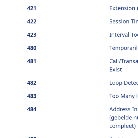
421
Extension 
422
Session Ti
423
Interval To
480
Temporaril
481
Call/Trans
Exist
482
Loop Dete
483
Too Many 
484
Address I
(gebelde 
compleet)