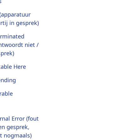
s
(apparatuur
tij in gesprek)
erminated
ntwoordt niet /
sprek)
able Here
ending
rable
rnal Error (fout
en gesprek,
t nogmaals)