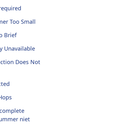
required
mer Too Small
o Brief
y Unavailable
action Does Not
cted
Hops
ncomplete
nummer niet