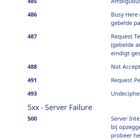
485
Ambiguou
486
Busy Here 
gebelde par
487
Request T
(gebelde a
eindigt ge
488
Not Accept
491
Request P
493
Undeciphe
5xx - Server Failure
500
Server Inte
bij opzegg
probeer he