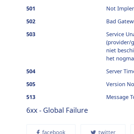
501
Not Imple
502
Bad Gatew
503
Service Un
(provider/g
niet besch
het nogma
504
Server Tim
505
Version No
513
Message T
6xx - Global Failure
facebook
twitter